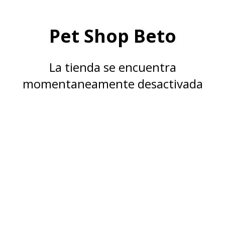
Pet Shop Beto
La tienda se encuentra
momentaneamente desactivada